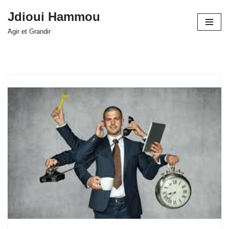
Jdioui Hammou
Aller
َAgir et Grandir
au
contenu